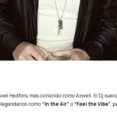
xel Hedfors, mas conocido como Axwell. El Dj sueco
n legendarios como
“In the Air”
o
“Feel the Vibe”
, 