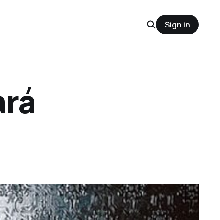
Sign in
ará