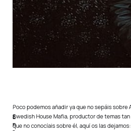
Poco podemos añadir ya que no sepáis sobre A
Swedish House Mafia, productor de temas ta
E
n
que no conocíais sobre él, aquí os las dejamos: