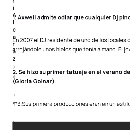
r
i
A
1. Axwell admite odiar que cualquier Dj pi
l
c
a
En 2007 el DJ residente de uno de los locales
r
arrojándole unos hielos que tenía a mano. El j
a
z
0
2. Se hizo su primer tatuaje en el verano de
9
(Gloria Golnar)
j
u
**3.Sus primera producciones eran en un estil
n
.
2