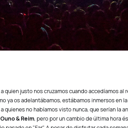
, a quien justo nos cruzamos cuando accedíamos al
mo ya os adelantábamos, estábamos inmersos en la pi
, a quienes no habíamos visto nunca, que serían la an
n
Ouno & Reim
, pero por un cambio de última hora é
año pasado en "Far". A pesar de disfrutar cada seman