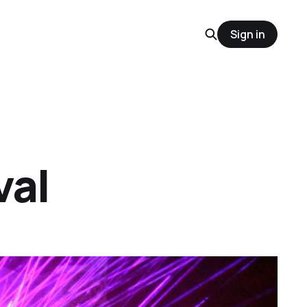
Sign in
val