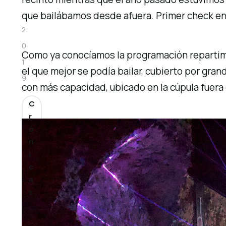
.
que bailábamos desde afuera. Primer check en l
2
0
Como ya conocíamos la programación repartimo
1
el que mejor se podía bailar, cubierto por gra
9
con más capacidad, ubicado en la cúpula fuera 
C
r
ó
n
i
c
a
s