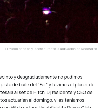
Proyecciones en y lasers durante la actuación de Recondite.
 recinto y desgraciadamente no pudimos
sta de baile del "Far" y tuvimos el placer de
tesala al set de Hitch, Dj residente y CEO de
stos actuarían el domingo, y les teníamos
a con Hitch en
Input Highfidelity Dance Club
,