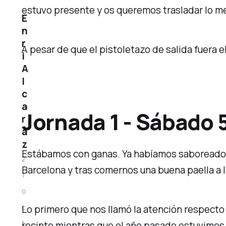
estuvo presente y os queremos trasladar lo mej
E
n
r
A pesar de que el pistoletazo de salida fuera e
i
A
l
c
a
Jornada 1 - Sábado 
r
a
z
Estábamos con ganas. Ya habíamos saboreado F
2
Barcelona y tras comernos una buena paella a la
1
o
c
Lo primero que nos llamó la atención respecto
t
recinto mientras que el año pasado estuvimos 