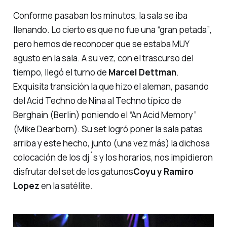
Conforme pasaban los minutos, la sala se iba
llenando. Lo cierto es que no fue una
“gran petada”
,
pero hemos de reconocer que se estaba MUY
agusto en la sala. A su vez, con el trascurso del
tiempo, llegó el turno de
Marcel Dettman
.
Exquisita transición la que hizo el aleman, pasando
del Acid Techno de Nina al Techno típico de
Berghain (Berlin)
poniendo el
“An Acid Memory”
(Mike Dearborn)
. Su set logró poner la sala patas
arriba y este hecho, junto (una vez más) la dichosa
colocación de los dj´s y los horarios, nos impidieron
disfrutar del set de los
gatunos
Coyu y Ramiro
Lopez
en la satélite.