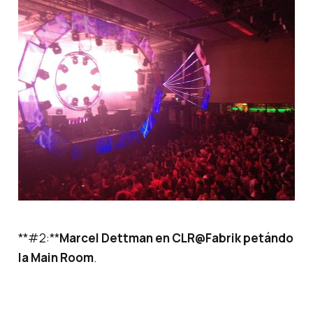
**#2:**
Marcel Dettman en CLR@Fabrik petándo
la Main Room
.