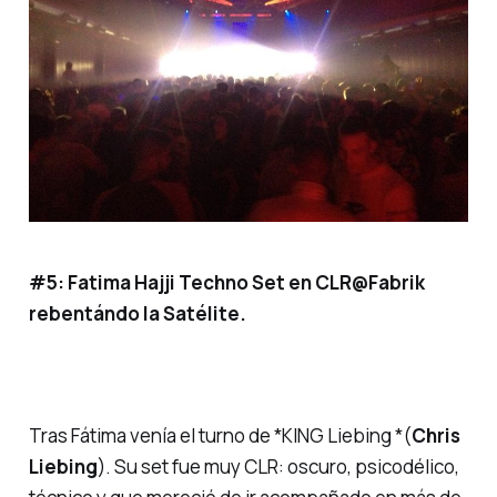
#5:
Fatima Hajji Techno Set en CLR@Fabrik
rebentándo la Satélite.
Tras Fátima venía el turno de *KING Liebing *(
Chris
Liebing
). Su set fue muy CLR: oscuro, psicodélico,