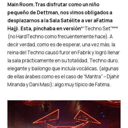
Main Room.
Tras disfrutar como un niño
pequeño de Dettman, nos vimos obligados a
desplazarnos a la Sala Satélite a ver a
Fatima
Hajji
. Esta, pinchaba en versión
*“Techno Set”***
(no HardTechno como frecuentemente hace). A
decir verdad, como es de esperar, una vez más,
la
reina del Techno
causó furor en Fabrik y logró llenar
la sala prácticamente en su totalidad. Techno duro,
elegante y bailongo que incluía vocálicas, (algunas
de ellas árabes como es el caso de
“Mantra” – Djahir
Miranda y Dani Masi
); algo muy típico de Fatima.