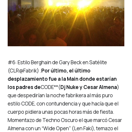
#6:
Estilo Berghain de Gary Beck en Satélite
(CLR@Fabrik) .
Por último, el último
desplazamiento fue a la Main donde estarían
los padres de
CODE
**(
Dj Nuke y Cesar Almena
)
que despedirían la noche fabrikera al más puro
estilo CODE, con contundencia y que hacía que el
cuerpo pidiera unas pocas horas más de fiesta.
Momentazo de
Techno Oscuro
el que marcó Cesar
Almena con un
“Wide Open”
(Len Faki), temazo el