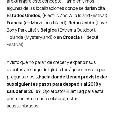
al extranjero este concepto. También vimos
algunas de las localizaciones donde se darían cita:
Estados Unidos
, (
Electric Zoo Wild Island Festival
),
Francia
(en Marvelous Island),
Reino Unido
(Love
Box y Park Life) y
Bélgica
(Extrema Outdoor),
Holanda
(Mysteryland)
o en
Croacia
(Hideout
Festival).
Y visto que no paran de crecer y expandir sus
eventos a lo largo del globo terráqueo, nos dio por
preguntarnos,
¿hacia dónde tienen previsto dar
sus siguientes pasos para despedir al 2018 y
saludar al 2019?
¡Ojo al dato! El Jet Lag para esta
gente no es un daño colateral, están
acostumbrados: