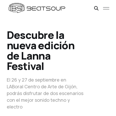
Descubre la
nueva edición
de Lanna
Festival
El 26 y 27 de septiembre en
LABoral Centro de Arte de Gijón,
podrás disfrutar de dos escenarios
con el mejor sonido techno y
electro