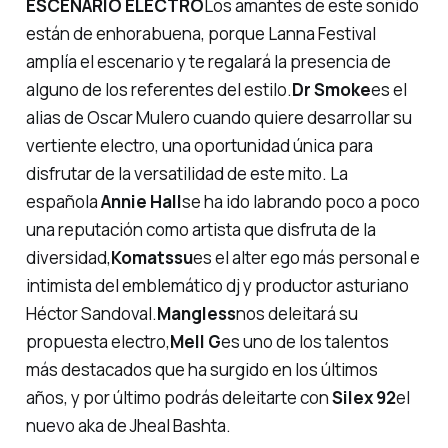
ESCENARIO ELECTRO
Los amantes de este sonido
están de enhorabuena, porque Lanna Festival
amplía el escenario y te regalará la presencia de
alguno de los referentes del estilo.
Dr Smoke
es el
alias de Oscar Mulero cuando quiere desarrollar su
vertiente electro, una oportunidad única para
disfrutar de la versatilidad de este mito. La
española
Annie Hall
se ha ido labrando poco a poco
una reputación como artista que disfruta de la
diversidad,
Komatssu
es el alter ego más personal e
intimista del emblemático dj y productor asturiano
Héctor Sandoval.
Mangless
nos deleitará su
propuesta electro,
Mell G
es uno de los talentos
más destacados que ha surgido en los últimos
años, y por último podrás deleitarte con
Silex 92
el
nuevo aka de Jheal Bashta.