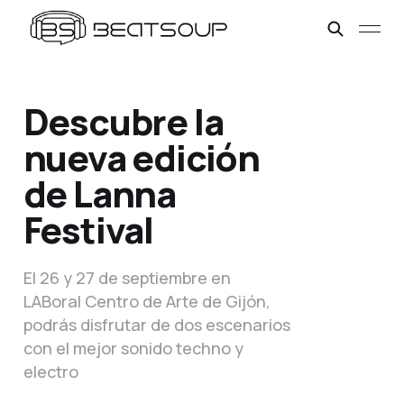
Descubre la
nueva edición
de Lanna
Festival
El 26 y 27 de septiembre en
LABoral Centro de Arte de Gijón,
podrás disfrutar de dos escenarios
con el mejor sonido techno y
electro