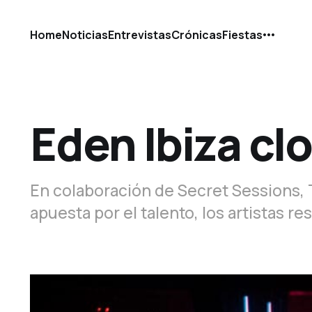
Home
Noticias
Entrevistas
Crónicas
Fiestas
Eden Ibiza cl
En colaboración de Secret Sessions,
apuesta por el talento, los artistas re