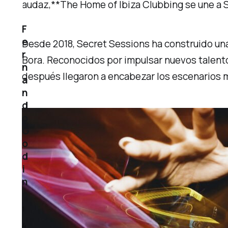
audaz,**The Home of Ibiza Clubbing se une a 
F
e
Desde 2018, Secret Sessions ha construido una
r
Bora. Reconocidos por impulsar nuevos talento
n
después llegaron a encabezar los escenarios
a
n
d
o
G
o
d
i
n
o
1
4