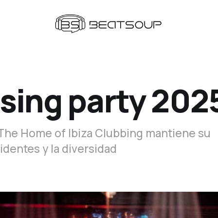
osing party 202
 The Home of Ibiza Clubbing mantiene su
sidentes y la diversidad