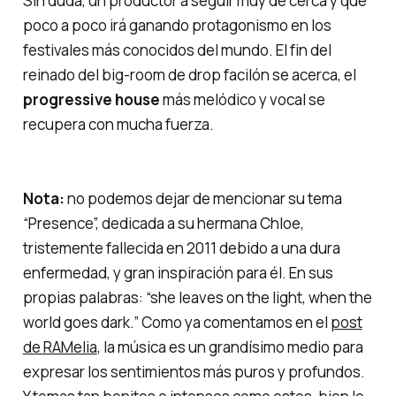
Sin duda, un productor a seguir muy de cerca y que
poco a poco irá ganando protagonismo en los
festivales más conocidos del mundo. El fin del
reinado del big-room de drop facilón se acerca, el
progressive house
más melódico y vocal se
recupera con mucha fuerza.
Nota:
no podemos dejar de mencionar su tema
“Presence”, dedicada a su hermana Chloe,
tristemente fallecida en 2011 debido a una dura
enfermedad, y gran inspiración para él. En sus
propias palabras:
“she leaves on the light, when the
world goes dark.”
Como ya comentamos en el
post
de RAMelia
, la música es un grandísimo medio para
expresar los sentimientos más puros y profundos.