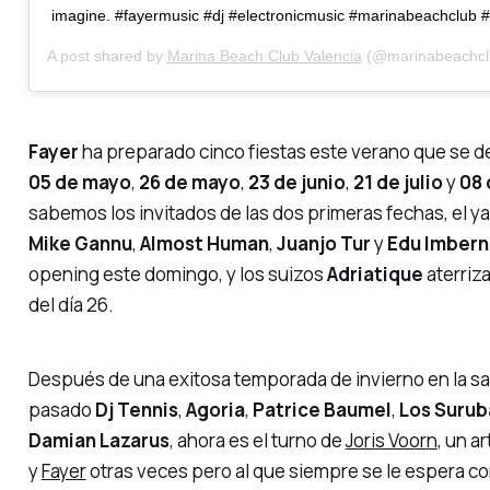
imagine. #fayermusic #dj #electronicmusic #marinabeachclub #
A post shared by
Marina Beach Club Valencia
(@marinabeachclu
Fayer
ha preparado cinco fiestas este verano que se d
05 de mayo
,
26 de mayo
,
23 de junio
,
21 de julio
y
08 
sabemos los invitados de las dos primeras fechas, el 
Mike Gannu
,
Almost Human
,
Juanjo Tur
y
Edu Imber
opening
este domingo, y los suizos
Adriatique
aterriza
del día 26.
Después de una exitosa temporada de invierno en la sa
pasado
Dj Tennis
,
Agoria
,
Patrice Baumel
,
Los Surub
Damian Lazarus
, ahora es el turno de
Joris Voorn
, un a
y
Fayer
otras veces pero al que siempre se le espera co