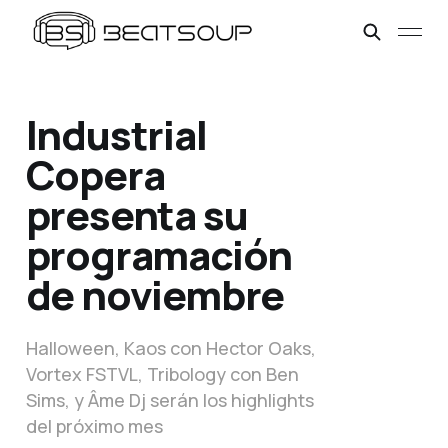
Industrial
Copera
presenta su
programación
de noviembre
Halloween, Kaos con Hector Oaks,
Vortex FSTVL, Tribology con Ben
Sims, y Âme Dj serán los highlights
del próximo mes