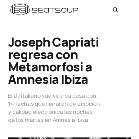
Joseph Capriati
regresa con
Metamorfosi a
Amnesia Ibiza
El DJ italiano vuelve a su casa con
14 fechas que llenarán de emoción
y calidad electrónica las noches
de los martes en Amnesia Ibiza