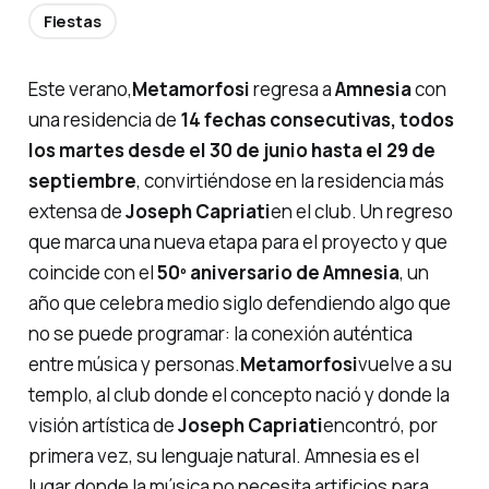
Fiestas
Este verano,
Metamorfosi
regresa a
Amnesia
con
una residencia de
14 fechas consecutivas, todos
los martes desde el 30 de junio hasta el 29 de
septiembre
, convirtiéndose en la residencia más
extensa de
Joseph Capriati
en el club. Un regreso
que marca una nueva etapa para el proyecto y que
coincide con el
50º aniversario de Amnesia
, un
año que celebra medio siglo defendiendo algo que
no se puede programar: la conexión auténtica
entre música y personas.
Metamorfosi
vuelve a su
templo, al club donde el concepto nació y donde la
visión artística de
Joseph Capriati
encontró, por
primera vez, su lenguaje natural. Amnesia es el
lugar donde la música no necesita artificios para