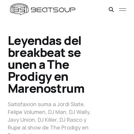
Leyendas del
breakbeat se
unen a The
Prodigy en
Marenostrum
Satisfaxion suma a Jordi Slate,
Felipe Volumen, DJ Man, DJ Wally,
Javy Union, DJ Killer, DJ Rasco y
Rupe al show de The Prodigy en