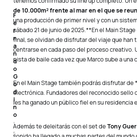
tenemos confirmado su line up completo. Un e
de 10.000m² frente al mar en el que se reu
F
una producción de primer nivel y con un sistem
e
sábado 21 de junio de 2025.**En el Main Stage
r
n
final, se olvidan de disfrutar del viaje que ha
a
centrarse en cada paso del proceso creativo. U
n
pista de baile cada vez que Marco sube a una 
d
o
G
En el Main Stage también podrás disfrutar de 
o
d
electrónica. Fundadores del reconocido sello d
i
les ha ganado un público fiel en su residencia 
n
o
1
Además te deleitarás con el set de
Tony Guer
5
sonido ha llegado a muchas partes del mundo gr