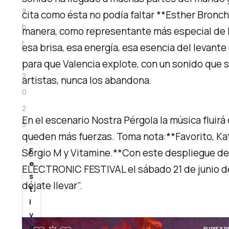
a
cita como ésta no podía faltar **Esther Bronch
b
manera, como representante más especial de l
r
esa brisa, esa energía, esa esencia del levant
.
para que Valencia explote, con un sonido que se
2
artistas, nunca los abandona.
0
2
En el escenario Nostra Pérgola la música fluirá
5
queden más fuerzas. Toma nota:**Favorito, Kath
F
Sergio M y Vitamine.**Con este despliegue de 
e
ELECTRONIC FESTIVAL el sábado 21 de junio de
s
déjate llevar”.
t
i
v
a