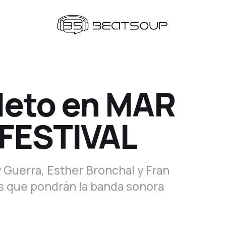
leto en MAR
FESTIVAL
 Guerra, Esther Bronchal y Fran
s que pondrán la banda sonora