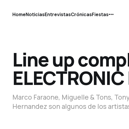
Home
Noticias
Entrevistas
Crónicas
Fiestas
Line up comp
ELECTRONIC 
Marco Faraone, Miguelle & Tons, Tony
Hernandez son algunos de los artista