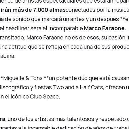
lenco de artistas espectaculares que estarán repar
nirán más de 7.000 almas
conectadas por la música
a de sonido que marcará un antes y un después **en 
 el headliner será el incomparable
Marco Faraone.
.
n transitado. Marco Faraone no es de esos, su pasión 
na actitud que se refleja en cada una de sus produc
cabina.
**Miguelle & Tons,**un potente dúo que está causan
iscográfico y fiestas Two and a Half Cats, ofrecen 
en el icónico Club Space.
ra
, uno de los artistas mas talentosos y respetado 
acias a la incansable dedicación de años de trabajo