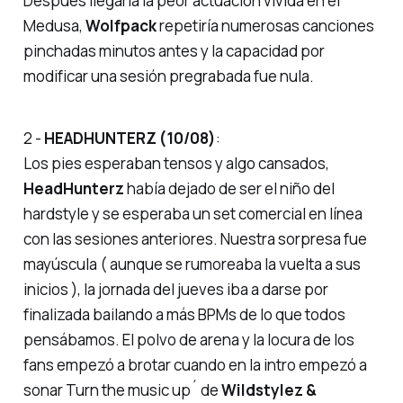
Después llegaría la peor actuación vivida en el
Medusa,
Wolfpack
repetiría numerosas canciones
pinchadas minutos antes y la capacidad por
modificar una sesión pregrabada fue nula.
2 -
HEADHUNTERZ (10/08)
:
Los pies esperaban tensos y algo cansados,
HeadHunterz
había dejado de ser el niño del
hardstyle y se esperaba un set comercial en línea
con las sesiones anteriores. Nuestra sorpresa fue
mayúscula ( aunque se rumoreaba la vuelta a sus
inicios ), la jornada del jueves iba a darse por
finalizada bailando a más BPMs de lo que todos
pensábamos. El polvo de arena y la locura de los
fans empezó a brotar cuando en la intro empezó a
sonar
Turn the music up
´ de
Wildstylez &