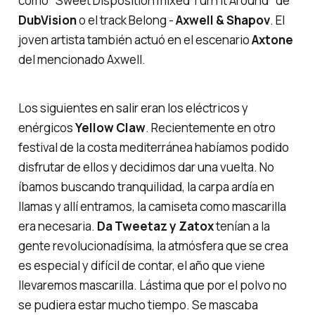
como
"Sweet Disposition mixed Turn It Around"
de
DubVision
o el track
Belong
-
Axwell & Shapov
. El
joven artista también actuó en el escenario
Axtone
del mencionado Axwell.
Los siguientes en salir eran los eléctricos y
enérgicos
Yellow Claw
. Recientemente en otro
festival de la costa mediterránea habíamos podido
disfrutar de ellos y decidimos dar una vuelta. No
íbamos buscando tranquilidad, la carpa ardía en
llamas y allí entramos, la camiseta como mascarilla
era necesaria.
Da Tweetaz y Zatox
tenían a la
gente revolucionadísima, la atmósfera que se crea
es especial y difícil de contar, el año que viene
llevaremos mascarilla. Lástima que por el polvo no
se pudiera estar mucho tiempo. Se mascaba