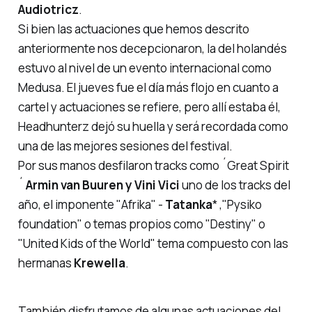
Audiotricz
.
Si bien las actuaciones que hemos descrito
anteriormente nos decepcionaron, la del holandés
estuvo al nivel de un evento internacional como
Medusa. El jueves fue el día más flojo en cuanto a
cartel y actuaciones se refiere, pero allí estaba él,
Headhunterz dejó su huella y será recordada como
una de las mejores sesiones del festival.
Por sus manos desfilaron tracks como ´
Great Spirit
´
Armin van Buuren y Vini Vici
uno de los tracks del
año, el imponente "
Afrika
" -
Tatanka
* ,
"Pysiko
foundation"
o temas propios como "
Destiny
" o
"
United Kids of the World
" tema compuesto con las
hermanas
Krewella
.
También disfrutamos de algunas actuaciones del