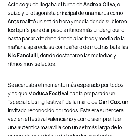
Acto seguido llegaba el turno de
Andrea
Oliva
, el
suizo y protagonista principal de una marca como
Ants
realizó un set de hora y media donde subieron
los
bpm's
para dar paso a ritmos más
underground
hasta pasar a
techno
donde a las tres y media de la
mañana aparecía su compañero de muchas batallas
Nic
Fanciulli
, donde destacaron las melodías y
ritmos muy selectos.
Se acercaba el momento más esperado por todos,
y es que
Medusa
Festival
había preparado un
"special closing
festival"
de la mano de
Carl
Cox
, un
invitado reconocido por todos. Esta era su tercera
vez en el festival valenciano y como siempre, fue
una auténtica maravilla con un set más largo de lo
esperado para delicia de todos los asistentes.