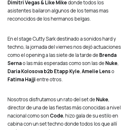
Dimitri
Vegas
&
Like
Mike
donde todos los
asistentes bailaron algunos de los temas mas
reconocidos de los hermanos belgas.
En el
stage Cutty Sark
destinado a sonidos
hard
y
techno, la jornada del viernes nos dejó actuaciones
como el
opening
a las siete de la tarde de
Brenda
Serna
o las más esperadas como son las de
Nuke
,
Daria
Kolosova
b2b
Etapp
Kyle
,
Amelie
Lens
o
Fatima
Hajji
entre otros.
Nosotros disfrutamos un rato del set de
Nuke
,
director de una de las fiestas más conocidas a nivel
nacional como son
Code
, hizo gala de su estilo en
cabina con un set techno donde todos los que allí