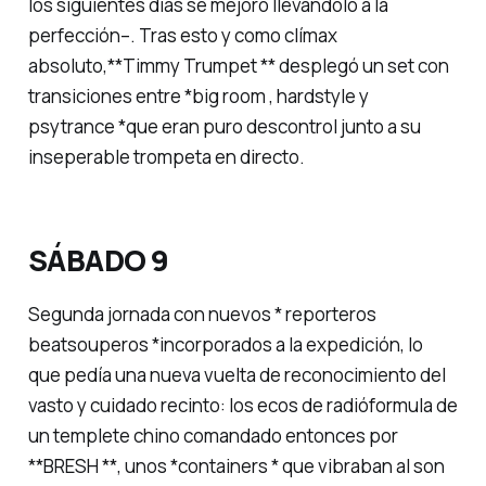
los siguientes días se mejoró llevándolo a la
perfección–. Tras esto y como clímax
absoluto,**Timmy Trumpet ** desplegó un set con
transiciones entre *big room
,
hardstyle
y
psytrance *que eran puro descontrol junto a su
inseperable trompeta en directo.
SÁBADO 9
Segunda jornada con nuevos * reporteros
beatsouperos *incorporados a la expedición, lo
que pedía una nueva vuelta de reconocimiento del
vasto y cuidado recinto: los ecos de radióformula de
un templete chino comandado entonces por
**BRESH **, unos *containers * que vibraban al son