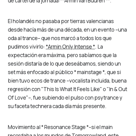
de cartel de la jornada:**Armin van Buuren **.
El holandés no pasaba por tierras valencianas
desde hacía más de una década, en un evento –una
oda al trance– que nos marcó a todos los que
pudimos vivirlo:
*Armin Only Intense *
. La
expectación era máxima, pero sabíamos que la
sesión distaría de lo que deseábamos, siendo un
set más enfocado al público * mainstage *, que si
bien tuvo ecos de trance –vocalista incluida, buena
regresión con
"This Is What It Feels Like"
o
"In & Out
Of Love"
–, fue subiendo el pulso con psytrance y
su faceta technera cada día más presente.
Movimiento al * Resonance Stage *–si el main
recordaba a los mundos de Tomorrowland, este