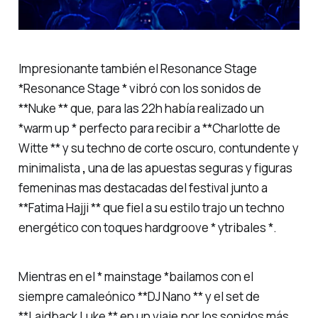
Impresionante también el Resonance Stage
*Resonance Stage * vibró con los sonidos de
**Nuke ** que, para las 22h había realizado un
*warm up * perfecto para recibir a **Charlotte de
Witte ** y su techno de corte oscuro, contundente y
minimalista
,
una de las apuestas seguras y figuras
femeninas mas destacadas del festival junto a
**Fatima Hajji ** que fiel a su estilo trajo un techno
energético con toques
hardgroove * y
tribales *.
Mientras en el * mainstage *bailamos con el
siempre camaleónico **DJ Nano ** y el set de
**Laidback Luke ** en un viaje por los sonidos más