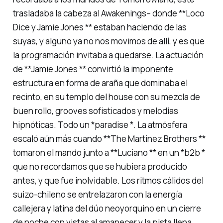
trasladaba la cabeza al Awakenings– donde **Loco
Dice y Jamie Jones ** estaban haciendo de las
suyas, y alguno ya no nos movimos de allí, y es que
la programación invitaba a quedarse. La actuación
de **Jamie Jones ** convirtió la imponente
estructura en forma de araña que dominaba el
recinto, en su templo del house con su mezcla de
buen rollo, grooves sofisticados y melodías
hipnóticas. Todo un *paradise *. La atmósfera
escaló aún más cuando **The Martinez Brothers **
tomaron el mando junto a **Luciano ** en un *b2b *
que no recordamos que se hubiera producido
antes, y que fue inolvidable. Los ritmos cálidos del
suizo-chileno se entrelazaron con la energía
callejera y latina del dúo neoyorquino en un cierre
de noche con vistas al amanecer y la pista llena