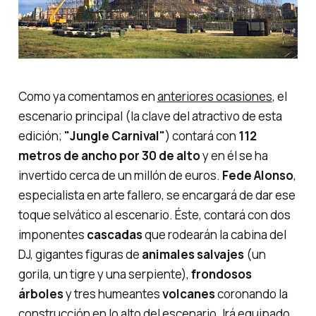
Como ya comentamos en
anteriores ocasiones
, el
escenario principal (la clave del atractivo de esta
edición;
"Jungle Carnival"
) contará con
112
metros de ancho por 30 de alto
y en él se ha
invertido cerca de un millón de euros.
Fede Alonso
,
especialista en arte fallero, se encargará de dar ese
toque selvático al escenario. Éste, contará con dos
imponentes
cascadas
que rodearán la cabina del
DJ, gigantes figuras de
animales salvajes
(un
gorila, un tigre y una serpiente),
frondosos
árboles
y tres humeantes
volcanes
coronando la
construcción en lo alto del escenario. Irá equipado