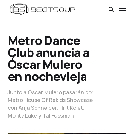
Metro Dance
Club anuncia a
Óscar Mulero
en nochevieja
Junto a Óscar Mulero pasarán por
Metro House Of Rekids Showcase
con Anja Schneider, Hilit Kolet,
Monty Luke y Tal Fussman