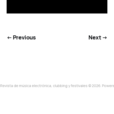
← Previous
Next →
Revista de música electrónica, clubbing y festivales © 2026. Powe