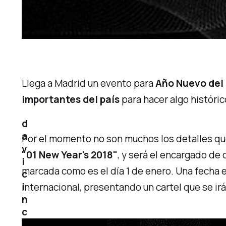
Llega a Madrid un evento para
Año Nuevo del
importantes del país
para hacer algo históri
d
a
Por el momento no son muchos los detalles qu
v
"01 New Year's 2018"
, y será el encargado de
i
marcada como es el día 1 de enero. Una fecha 
c
i
internacional, presentando un cartel que se i
n
c