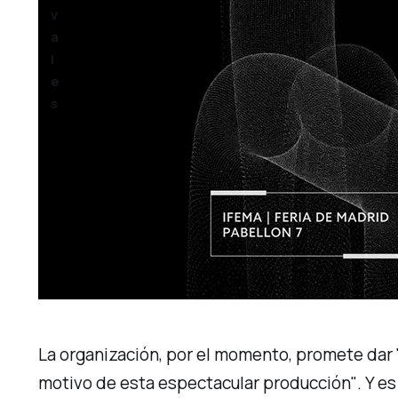
v
a
l
e
s
La organización, por el momento, promete dar
motivo de esta espectacular producción"
. Y e