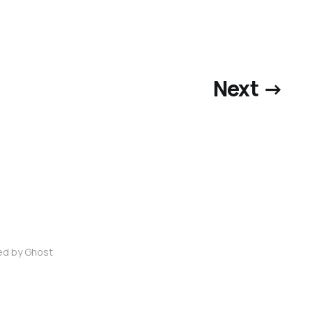
Next →
red by
Ghost