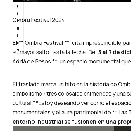
t
i
Ombra Festival 2024
v
a
l
El ** Ombra Festival **, cita imprescindible pa
e
s
su mayor salto hasta la fecha. Del
5 al 7 de di
Adrià de Besòs **, un espacio monumental que r
El traslado marca un hito en la historia de Omb
simbolismo
:
tres colosales chimeneas y una s
cultural.**Estoy deseando ver cómo el espacio 
monumentales y el aura patrimonial de ** Las
entorno industrial se fusionen en una pro