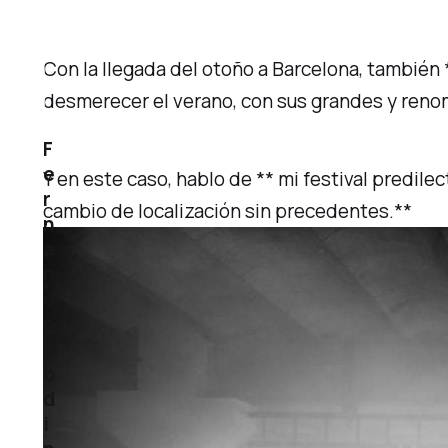
Con la llegada del otoño a Barcelona, también 
desmerecer el verano, con sus grandes y reno
F
e
Y en este caso, hablo de ** mi festival predile
r
cambio de localización sin precedentes.**
n
a
n
d
o
G
o
d
i