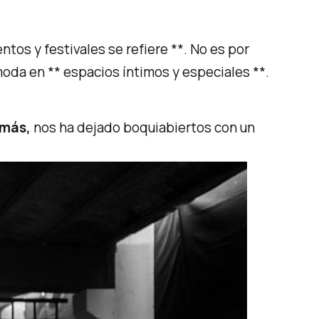
tos y festivales se refiere **. No es por
da en ** espacios íntimos y especiales **.
emás,
nos ha dejado boquiabiertos con un