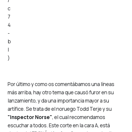
/
c
7
4
-
b
l
)
Por último y como os comentábamos una líneas
más arriba, hay otro tema que causó furor en su
lanzamiento, y da una importancia mayor a su
artífice. Se trata de el noruego Todd Terje y su
"Inspector Norse"
, el cual recomendamos
escuchar a todos. Este corte en la cara A, está