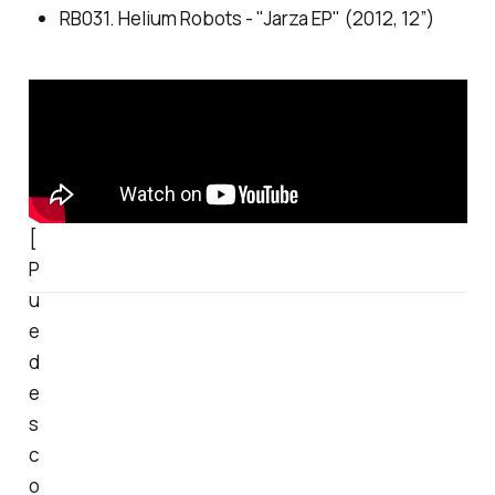
RB031. Helium Robots - "Jarza EP" (2012, 12”)
[
P
u
e
d
e
s
c
o