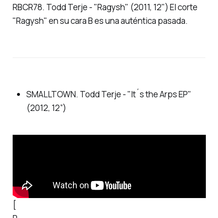
RBCR78. Todd Terje - "Ragysh" (2011, 12") El corte
"Ragysh" en su cara B es una auténtica pasada.
SMALLTOWN. Todd Terje - "It´s the Arps EP"
(2012, 12”)
[