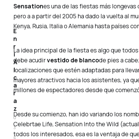
Sensation
es una de las fiestas más longevas
pero a a partir del 2005 ha dado la vuelta al 
Kenya, Rusia, Italia o Alemania hasta países co
E
n
r
La idea principal de la fiesta es algo que tod
i
debe acudir
vestido de blanco
de pies a cabe
A
l
localizaciones que estén adaptadas para llevar
c
mayores atractivos hacia los asistentes, ya q
a
millones de espectadores desde que comenzó
r
a
z
Desde su comienzo, han ido variando los nomb
0
Celebrtae Life, Sensation Into the Wild
(actual
3
todos los interesados, esa es la ventaja de que
s