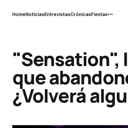
Home
Noticias
Entrevistas
Crónicas
Fiestas
"Sensation", l
que abandonó
¿Volverá alg