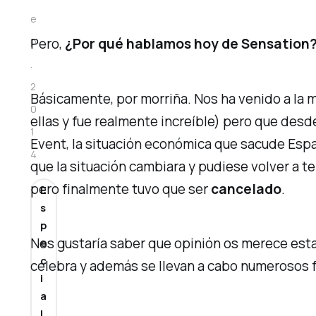
e
Pero,
¿Por qué hablamos hoy de Sensation
p
.
2
Básicamente, por morriña. Nos ha venido a la m
0
ellas y fue realmente increíble) pero que desd
1
Event, la situación económica que sacude Espa
4
que la situación cambiara y pudiese volver a t
pero finalmente tuvo que ser
cancelado
.
E
s
p
Nos gustaría saber que opinión os merece esta 
e
c
celebra y además se llevan a cabo numerosos f
i
a
l