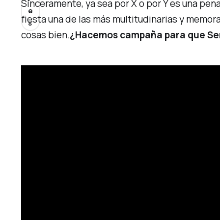
Sinceramente, ya sea por X o por Y es una pena
e
fiesta una de las más multitudinarias y memor
s
cosas bien.
¿Hacemos campaña para que
Se