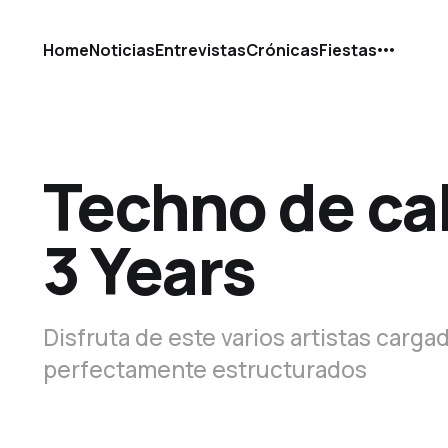
Home
Noticias
Entrevistas
Crónicas
Fiestas
Techno de cal
3 Years
Disfruta de este varios artistas carga
perfectamente estructurados