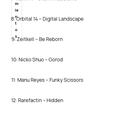
m
ie
n
8: Orbital 14 – Digital Landscape
t
o
s
9: Zeitkell – Be Reborn
10: Nicko Shuo – Gorod
11: Manu Reyes – Funky Scissors
12: Rarefactin – Hidden