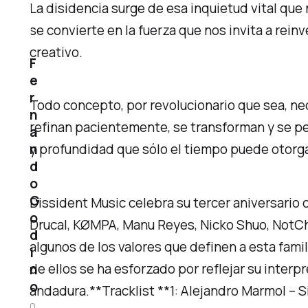
La disidencia surge de esa inquietud vital que
se convierte en la fuerza que nos invita a rein
creativo.
F
e
r
Todo concepto, por revolucionario que sea, ne
n
refinan pacientemente, se transforman y se pe
a
n
y profundidad que sólo el tiempo puede otorga
d
o
G
Dissident Music celebra su tercer aniversario
o
Drucal, KØMPA, Manu Reyes, Nicko Shuo, NotCharl
d
algunos de los valores que definen a esta famil
i
de ellos se ha esforzado por reflejar su interp
n
o
andadura.**Tracklist **1: Alejandro Marmol – S
0