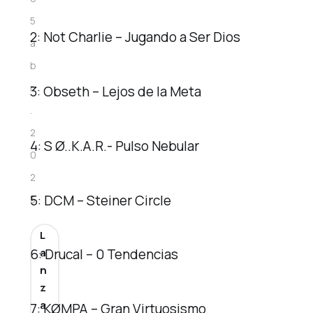
5
2: Not Charlie – Jugando a Ser Dios
a
b
r
3: Obseth – Lejos de la Meta
.
2
4: S Ø..K.A.R.- Pulso Nebular
0
2
5: DCM – Steiner Circle
5
L
a
6: Drucal – 0 Tendencias
n
z
a
7: KØMPA – Gran Virtuosismo