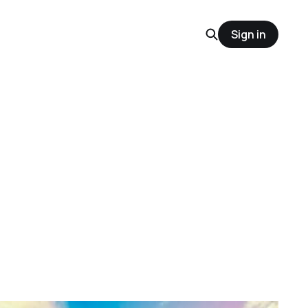
Sign in
s