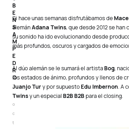
B
E
Si hace unas semanas disfrutábamos de
Mace
N
S
alemán
Adana Twins
, que desde 2012 se han 
A
su sonido ha ido evolucionando desde producc
M
más profundos, oscuros y cargados de emocio
P
E
D
Al dúo alemán se le sumará el artista
Bog
, nac
R
los estados de ánimo, profundos y llenos de cr
O
Juanjo Tur
y por supuesto
Edu Imbernon
. A 
3
Twins
y un especial
B2B B2B
para el
closing
.
1
o
c
t