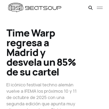
Time Warp
regresa a
Madrid y
desvela un 85%
de su cartel
El icónico festival techno alemán
vuelve a IFEMA los próximos 10 y 11
de octubre de 2025 con una
segunda edición que apunta muy