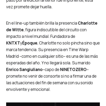
paso por la edición anterior fue imponente, esta
vez promete dejar huella.
En el line-up también brilla la presencia
Charlotte
de Witte
, figura indiscutible del circuito con
impacto a nivel mundial. Fundadora de
KNTXT
y
Époque
, Charlotte no solo pincha sino que
marca tendencia. Su presencia en Time Warp
Madrid –como en cualquier sitio– es una de las más
esperadas del año. Y no llegará sola. Su marido
Enrico Sangiuliano
–capo de
NINETOZERO
–
promete no venir de consorte si no a firmar una de
las actuaciones del fin de semana con su sonido
envolvente y emocional.