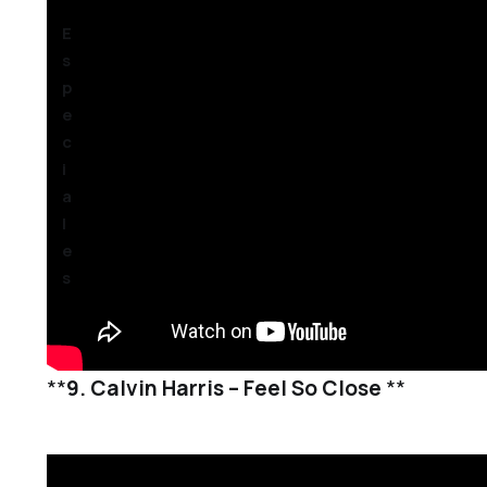
E
s
p
e
c
i
a
l
e
s
**
9. Calvin Harris – Feel So Close
**