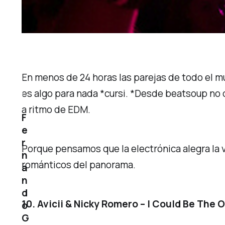
En menos de 24 horas las parejas de todo el mu
es algo para nada *cursi. *Desde beatsoup no 
a ritmo de EDM.
F
e
r
Porque pensamos que la electrónica alegra la 
n
románticos del panorama.
a
n
d
10. Avicii & Nicky Romero – I Could Be The 
o
G