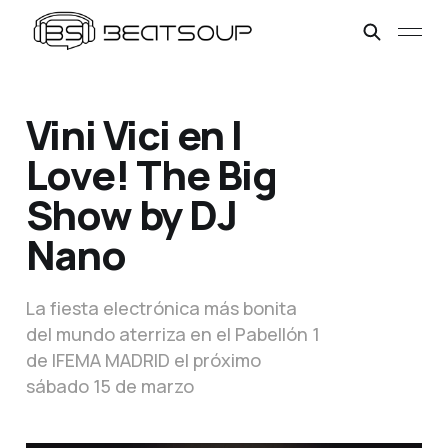
Vini Vici en I
Love! The Big
Show by DJ
Nano
La fiesta electrónica más bonita
del mundo aterriza en el Pabellón 1
de IFEMA MADRID el próximo
sábado 15 de marzo