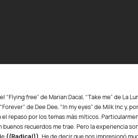
 el “Flying free” de Marian Dacal, “Take me” de La L
Forever” de Dee Dee, “In my eyes” de Milk Inc y, por
el repaso por los temas más míticos. Particularment
an buenos recuerdos me trae. Pero la experiencia son
 de
((Radical))
. He de decir que nos impresionó mu