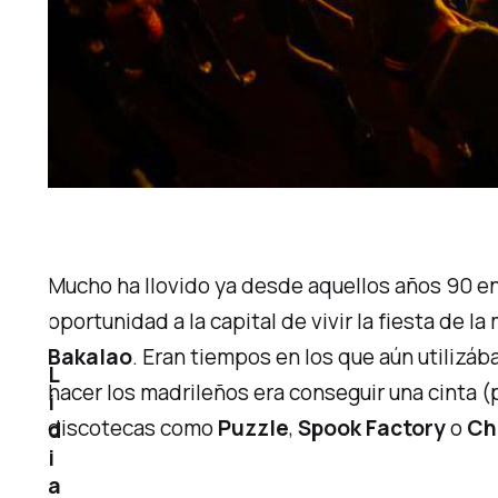
Mucho ha llovido ya desde aquellos años 90 e
oportunidad a la capital de vivir la fiesta de 
Bakalao
. Eran tiempos en los que aún utilizá
L
hacer los madrileños era conseguir una cinta 
i
discotecas como
Puzzle
,
Spook Factory
o
Ch
d
i
a