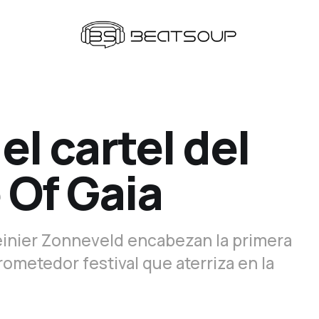
el cartel del
 Of Gaia
einier Zonneveld encabezan la primera
rometedor festival que aterriza en la