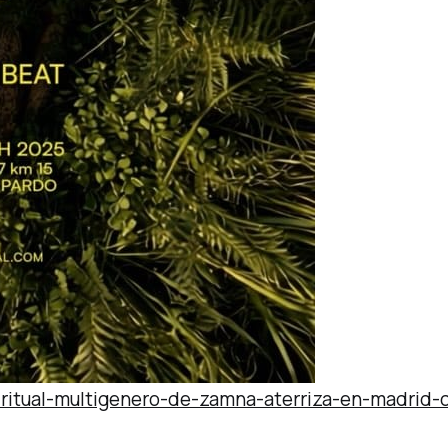
-ritual-multigenero-de-zamna-aterriza-en-madrid-