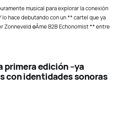
puramente musical para explorar la conexión
Y lo hace debutando con un ** cartel que ya
ier Zonneveld
o
Âme B2B Echonomist ** entre
ta primera edición –ya
os con identidades sonoras