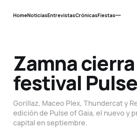
Home
Noticias
Entrevistas
Crónicas
Fiestas
Zamna cierra 
festival Pulse
Gorillaz, Maceo Plex, Thundercat y R
edición de Pulse of Gaia, el nuevo y p
capital en septiembre.