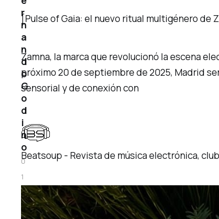
e
r
[Pulse of Gaia: el nuevo ritual multigénero de
n
a
n
Zamna, la marca que revolucionó la escena elec
d
próximo 20 de septiembre de 2025, Madrid ser
o
G
sensorial y de conexión con
o
d
i
n
o
Beatsoup - Revista de música electrónica, clu
0
1
a
g