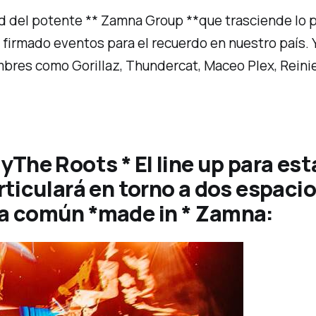
ad del potente ** Zamna Group **que trasciende lo 
a firmado eventos para el recuerdo en nuestro país. 
mbres como Gorillaz, Thundercat, Maceo Plex, Rein
 y
The Roots * El line up para es
rticulará en torno a dos espaci
a común *made in * Zamna: