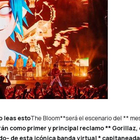
o leas esto
The Bloom
**será el escenario del ** mes
arán como primer y principal reclamo ** Gorillaz
do– de esta icónica
banda virtual * capitanead