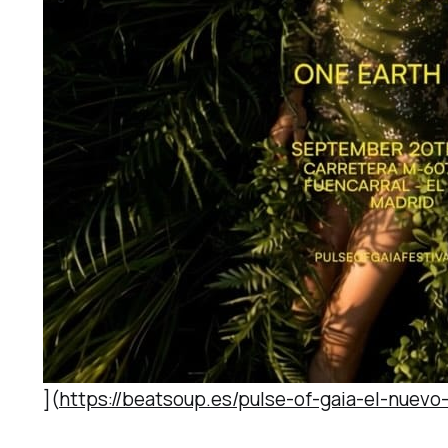
](
https://beatsoup.es/pulse-of-gaia-el-nuevo