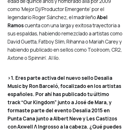
edad de quince años y nombrado allá por 2009
como
‘Mejor Dj/Productor Emergente’
por el
legendario Roger Sánchez, el madrileño
Abel
Ramos
cuenta con una larga y exitosa trayectoria a
sus espaldas, habiendo remezclado a artistas como
David Guetta, Fatboy Slim, Rihanna o Mariah Carey y
habiendo publicado en sellos como Toolroom, CR2,
Axtone o Spinnin’.
Al lío.
>1. Eres parte activa del nuevo sello Desalia
Music by Ron Barceló, focalizado en los artistas
españoles. Por ahí has publicado tu último
track “Our Kingdom” junto a José de Mara, y
formaste parte del evento Desalia 2015 en
Punta Cana junto a Albert Neve y Les Castizos
con Axwell Λ Ingrosso a la cabeza. ¿Qué puedes