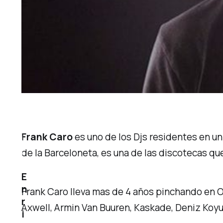
Frank Caro
es uno de los Djs residentes en u
de la Barceloneta, es una de las discotecas que 
E
n
Frank Caro lleva mas de 4 años pinchando en Op
r
Axwell, Armin Van Buuren, Kaskade, Deniz Koyu
i