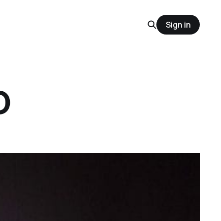
Sign in
O