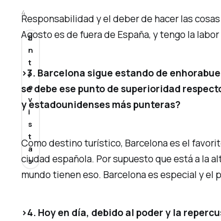
4
Responsabilidad y el deber de hacer las cosas
Agosto es de fuera de España, y tengo la labor
E
n
t
>3. Barcelona sigue estando de enhorabuena
r
e
se debe ese punto de superioridad respect
v
y estadounidenses más punteras?
i
s
t
Como destino turístico, Barcelona es el favori
a
ciudad española. Por supuesto que está a la al
s
mundo tienen eso. Barcelona es especial y el
>4. Hoy en día, debido al poder y la reper