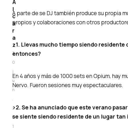
A
l
A parte de se DJ también produce su propia m
c
propios y colaboraciones con otros productor
a
r
a
>1. Llevas mucho tiempo siendo residente
z
entonces?
3
0
j
En 4 años y más de 1000 sets en Opium, hay mu
u
Nervo. Fueron sesiones muy espectaculares.
n
.
>2. Se ha anunciado que este verano pasar
2
se siente siendo residente de un lugar tan
0
1