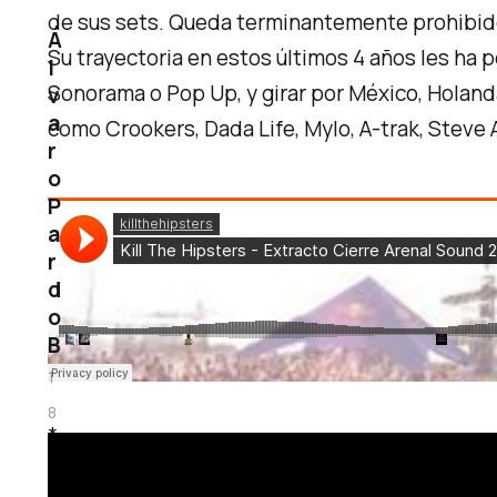
de sus sets. Queda terminantemente prohibido
Á
Su trayectoria en estos últimos 4 años les ha 
l
Sonorama o Pop Up, y girar por México, Holand
v
a
como Crookers, Dada Life, Mylo, A-trak, Steve 
r
o
P
a
r
d
o
B
1
8
*
n
A
o