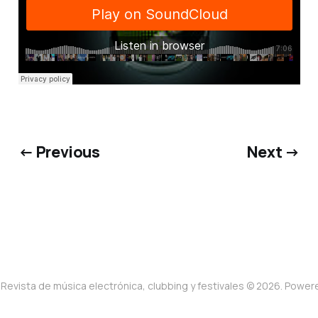
← Previous
Next →
Revista de música electrónica, clubbing y festivales © 2026. Powe