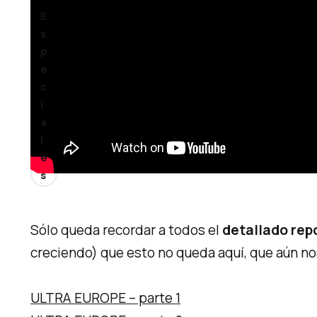
E
s
p
e
c
i
a
l
e
s
Sólo queda recordar a todos el
detallado rep
creciendo) que esto no queda aquí, que aún no
ULTRA EUROPE – parte 1