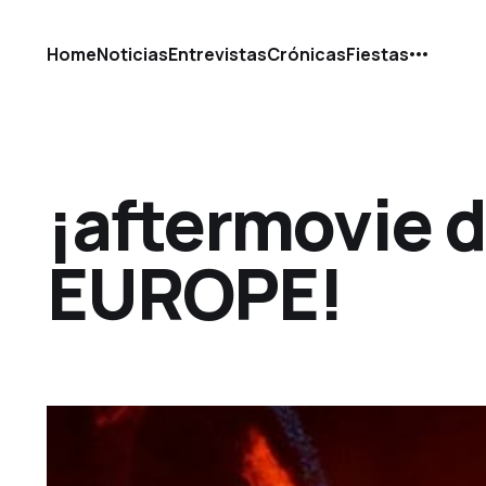
Home
Noticias
Entrevistas
Crónicas
Fiestas
¡aftermovie 
EUROPE!