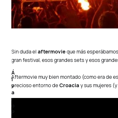
Sin duda el
aftermovie
que más esperábamos d
gran festival, esos grandes sets y esos grande
Á
Aftermovie muy bien montado (como era de espe
l
precioso entorno de
Croacia
y sus mujeres (y
v
a
r
o
P