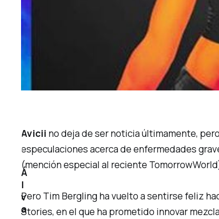
Avicii
no deja de ser noticia últimamente, per
especulaciones acerca de enfermedades graves
(mención especial al reciente
TomorrowWorld
Á
l
Pero Tim Bergling ha vuelto a sentirse feliz h
v
a
Stories
, en el que ha prometido innovar mezc