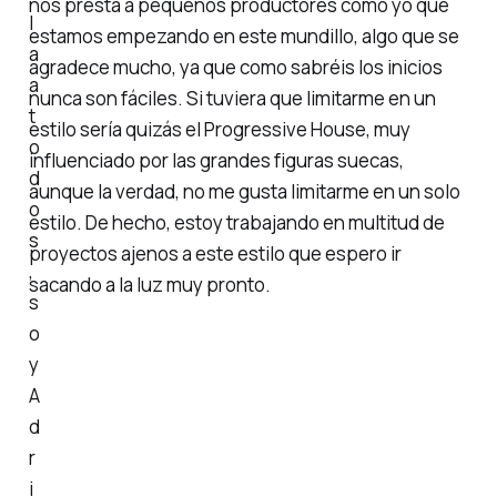
nos presta a pequeños productores como yo que
l
estamos empezando en este mundillo, algo que se
a
agradece mucho, ya que como sabréis los inicios
a
nunca son fáciles. Si tuviera que limitarme en un
t
estilo sería quizás el Progressive House, muy
o
influenciado por las grandes figuras suecas,
d
aunque la verdad, no me gusta limitarme en un solo
o
estilo. De hecho, estoy trabajando en multitud de
s
proyectos ajenos a este estilo que espero ir
,
sacando a la luz muy pronto.
s
o
y
A
d
r
i