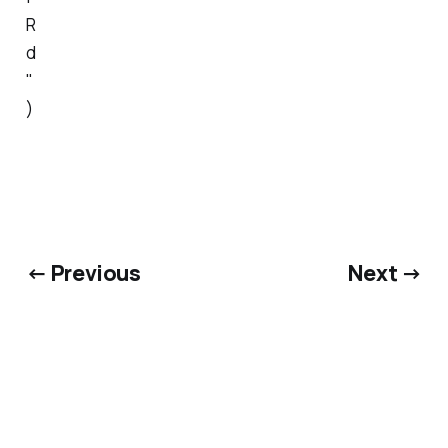
R
d
"
)
← Previous
Next →