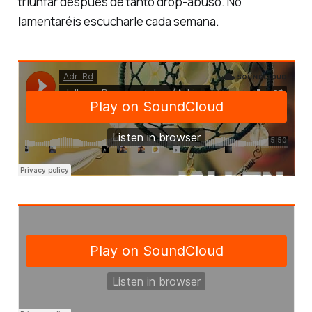
triunfar después de tanto
drop-abuso
. No
lamentaréis escucharle cada semana.