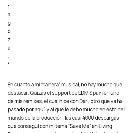
r
a
g
o
z
a
.
*
En cuanto a mi “carrera” musical, no hay mucho que
destacar. Quizás el support de EDM Spain en uno
de mis remixes, el cual hice con Dari, otro que ya ha
pasado por aquí, y al que le debo mucho en esto del
mundo de la producción, las casi 4000 descargas
que conseguí con mi tema “Save Me” en Living