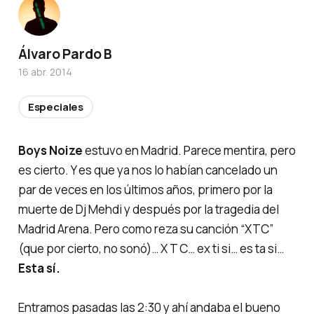
Álvaro Pardo B
16 abr. 2014
Especiales
Boys Noize
estuvo en Madrid. Parece mentira, pero
es cierto. Y es que ya nos lo habían cancelado un
par de veces en los últimos años, primero por la
muerte de Dj Mehdi y después por la tragedia del
Madrid Arena
. Pero como reza su canción
“XTC”
(que por cierto, no sonó)… X T C… ex ti si… es ta si…
Esta sí.
Entramos pasadas las 2:30 y ahí andaba el bueno