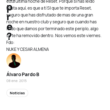
esta última noche de Reset. Porque si has leído
p
hasta aquí, es que a tí SI que te importa Reset,
r
seguro que has disfrutado de mas de una gran
noche en nuestro club y seguro que cuando has
e
leído que damos por terminado este periplo, algo
?
se te ha removido dentro. Nos vemos este viernes.
Fdo:
NUKE Y CESAR ALMENA
Álvaro Pardo B
08 ene. 2015
Noticias