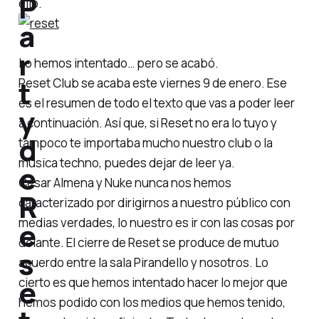
P
ello.
a
r
Lo hemos intentado… pero se acabó.
t
Reset Club se acaba este viernes 9 de enero. Ese
es el resumen de todo el texto que vas a poder leer
y
a continuación. Así que, si Reset no era lo tuyo y
d
tampoco te importaba mucho nuestro club o la
música techno, puedes dejar de leer ya.
e
César Almena y Nuke nunca nos hemos
R
caracterizado por dirigirnos a nuestro público con
medias verdades, lo nuestro es ir con las cosas por
e
delante. El cierre de Reset se produce de mutuo
s
acuerdo entre la sala Pirandello y nosotros. Lo
e
cierto es que hemos intentado hacer lo mejor que
hemos podido con los medios que hemos tenido,