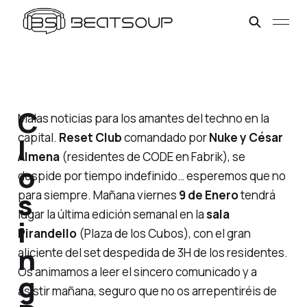
C
Malas noticias para los amantes del techno en la
capital.
Reset Club
comandado por
Nuke y César
l
Almena
(residentes de CODE en Fabrik), se
o
despide por tiempo indefinido… esperemos que no
s
para siempre. Mañana viernes
9 de Enero
tendrá
lugar la última edición semanal en la
sala
i
Pirandello
(Plaza de los Cubos), con el gran
n
aliciente del set despedida de 3H de los residentes.
Os animamos a leer el sincero comunicado y a
g
asistir mañana, seguro que no os arrepentiréis de