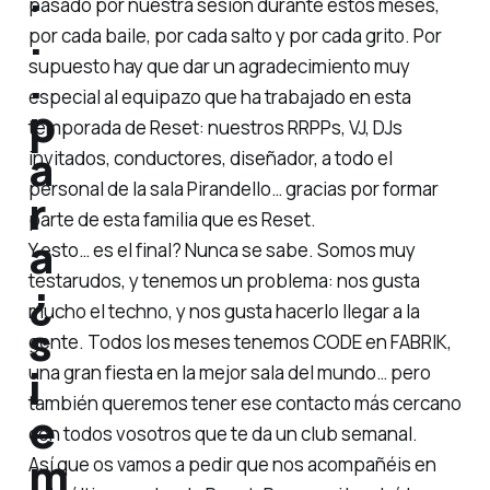
pasado por nuestra sesión durante estos meses,
.
por cada baile, por cada salto y por cada grito. Por
.
supuesto hay que dar un agradecimiento muy
especial al equipazo que ha trabajado en esta
p
temporada de Reset: nuestros RRPPs, VJ, DJs
a
invitados, conductores, diseñador, a todo el
personal de la sala Pirandello… gracias por formar
r
parte de esta familia que es Reset.
a
Y esto… es el final? Nunca se sabe. Somos muy
testarudos, y tenemos un problema: nos gusta
¿
mucho el techno, y nos gusta hacerlo llegar a la
s
gente. Todos los meses tenemos CODE en FABRIK,
i
una gran fiesta en la mejor sala del mundo… pero
también queremos tener ese contacto más cercano
e
con todos vosotros que te da un club semanal.
m
Así que os vamos a pedir que nos acompañéis en