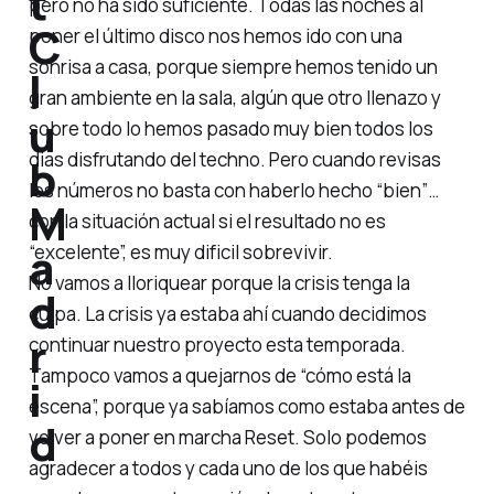
t
pero no ha sido suficiente. Todas las noches al
C
poner el último disco nos hemos ido con una
sonrisa a casa, porque siempre hemos tenido un
l
gran ambiente en la sala, algún que otro llenazo y
u
sobre todo lo hemos pasado muy bien todos los
dias disfrutando del techno. Pero cuando revisas
b
los números no basta con haberlo hecho “bien”…
M
con la situación actual si el resultado no es
a
“excelente”, es muy dificil sobrevivir.
No vamos a lloriquear porque la crisis tenga la
d
culpa. La crisis ya estaba ahí cuando decidimos
r
continuar nuestro proyecto esta temporada.
Tampoco vamos a quejarnos de “cómo está la
i
escena”, porque ya sabíamos como estaba antes de
d
volver a poner en marcha Reset. Solo podemos
agradecer a todos y cada uno de los que habéis
.