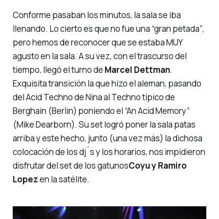
Conforme pasaban los minutos, la sala se iba
llenando. Lo cierto es que no fue una
“gran petada”
,
pero hemos de reconocer que se estaba MUY
agusto en la sala. A su vez, con el trascurso del
tiempo, llegó el turno de
Marcel Dettman
.
Exquisita transición la que hizo el aleman, pasando
del Acid Techno de Nina al Techno típico de
Berghain (Berlin)
poniendo el
“An Acid Memory”
(Mike Dearborn)
. Su set logró poner la sala patas
arriba y este hecho, junto (una vez más) la dichosa
colocación de los dj´s y los horarios, nos impidieron
disfrutar del set de los
gatunos
Coyu y Ramiro
Lopez
en la satélite.