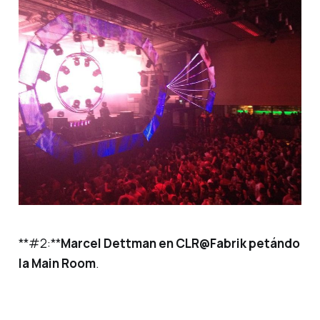
**#2:**
Marcel Dettman en CLR@Fabrik petándo
la Main Room
.