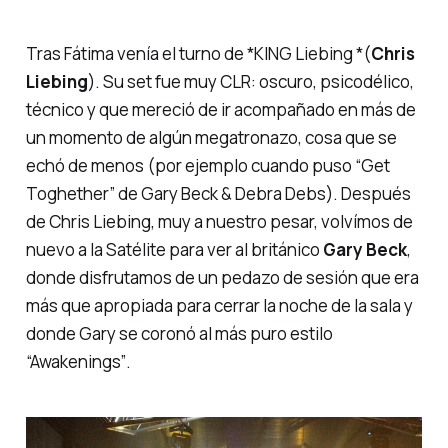
Tras Fátima venía el turno de *KING Liebing *(
Chris
Liebing
). Su set fue muy CLR: oscuro, psicodélico,
técnico y que mereció de ir acompañado en más de
un momento de algún megatronazo, cosa que se
echó de menos (por ejemplo cuando puso
“Get
Toghether”
de Gary Beck & Debra Debs). Después
de Chris Liebing, muy a nuestro pesar, volvímos de
nuevo a la Satélite para ver al británico
Gary Beck
,
donde disfrutamos de un pedazo de sesión que era
más que apropiada para cerrar la noche de la sala y
donde Gary se coronó al más puro estilo
“Awakenings”
.