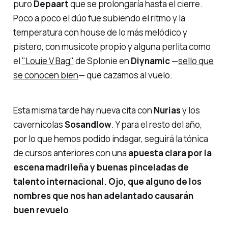
puro
Depaart
que se prolongaría hasta el cierre.
Poco a poco el dúo fue subiendo el ritmo y la
temperatura con house de lo más melódico y
pistero, con musicote propio y alguna perlita como
el
"Louie V Bag"
de Splonie en
Diynamic
—
sello que
se conocen bien
— que cazamos al vuelo.
Esta misma tarde hay nueva cita con
Nurias
y los
cavernícolas
Sosandlow
. Y para el resto del año,
por lo que hemos podido indagar, seguirá la tónica
de cursos anteriores con una
apuesta clara por la
escena madrileña y buenas pinceladas de
talento internacional. Ojo, que alguno de los
nombres que nos han adelantado causarán
buen revuelo
.