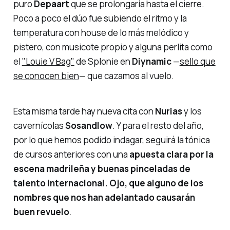
puro
Depaart
que se prolongaría hasta el cierre.
Poco a poco el dúo fue subiendo el ritmo y la
temperatura con house de lo más melódico y
pistero, con musicote propio y alguna perlita como
el
"Louie V Bag"
de Splonie en
Diynamic
—
sello que
se conocen bien
— que cazamos al vuelo.
Esta misma tarde hay nueva cita con
Nurias
y los
cavernícolas
Sosandlow
. Y para el resto del año,
por lo que hemos podido indagar, seguirá la tónica
de cursos anteriores con una
apuesta clara por la
escena madrileña y buenas pinceladas de
talento internacional. Ojo, que alguno de los
nombres que nos han adelantado causarán
buen revuelo
.