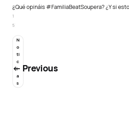
¿Qué opináis #FamiliaBeatSoupera? ¿Y si esto
0
1
5
N
o
ti
c
← Previous
i
a
s