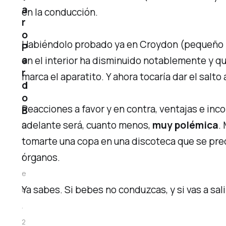
a
en la conducción.
r
o
Habiéndolo probado ya en Croydon (pequeño m
P
a
en el interior ha disminuido notablemente y qu
r
marca el
aparatito
. Y ahora tocaría dar el salto 
d
o
Reacciones a favor y en contra, ventajas e inc
B
adelante será, cuanto menos,
muy polémica
.
0
tomarte una copa en una discoteca que se preci
1
órganos.
f
e
Ya sabes. Si bebes no conduzcas, y si vas a sa
b
.
2