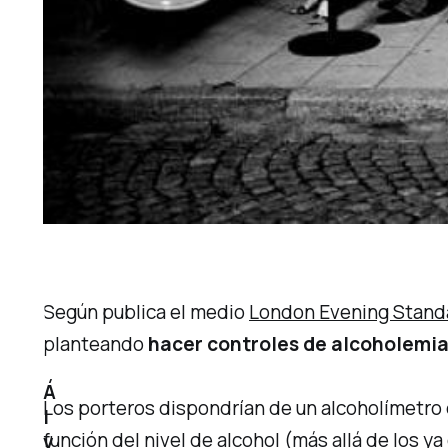
Según publica el medio
London Evening Stand
planteando
hacer controles de alcoholemia
Á
Los porteros dispondrían de un alcoholímetro 
l
función del nivel de alcohol (más allá de los ya
v