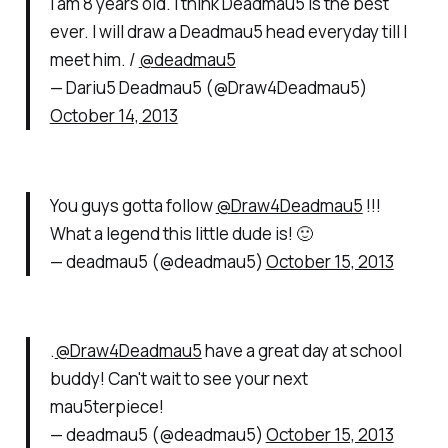
I am 8 years old. I think Deadmau5 is the best
ever. I will draw a Deadmau5 head everyday till I
meet him. /
@deadmau5
— Dariu5 Deadmau5 (@Draw4Deadmau5)
October 14, 2013
You guys gotta follow
@Draw4Deadmau5
!!!
What a legend this little dude is! 🙂
— deadmau5 (@deadmau5)
October 15, 2013
.
@Draw4Deadmau5
have a great day at school
buddy! Can't wait to see your next
mau5terpiece!
— deadmau5 (@deadmau5)
October 15, 2013