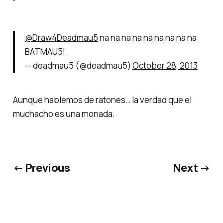
@Draw4Deadmau5
na na na na na na na na na
BATMAU5!
— deadmau5 (@deadmau5)
October 28, 2013
Aunque hablemos de ratones… la verdad que el
muchacho es una monada.
← Previous
Next →