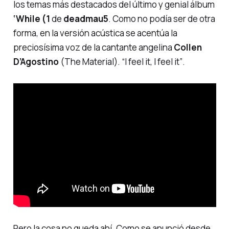
los temas más destacados del último y genial álbum
‘While (1
de
deadmau5
. Como no podía ser de otra
forma, en la versión acústica se acentúa la
preciosísima voz de la cantante angelina
Collen
D’Agostino
(The Material).
“I feel it, I feel it”
.
Pero la cosa no queda ahí. Como se anunció desde