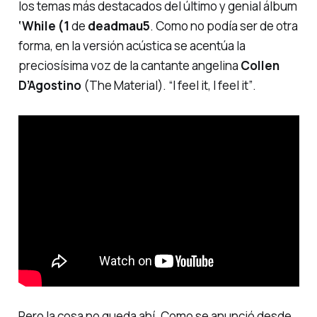
los temas más destacados del último y genial álbum
‘While (1
de
deadmau5
. Como no podía ser de otra
forma, en la versión acústica se acentúa la
preciosísima voz de la cantante angelina
Collen
D’Agostino
(The Material).
“I feel it, I feel it”
.
Pero la cosa no queda ahí. Como se anunció desde