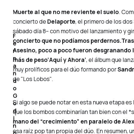
Muerte al que no me reviente el suelo
. Com
concierto de
Delaporte
, el primero de los dos
sábado día 8– con motivo del lanzamiento y gi
F
concierto que no podíamos perdernos.
Tras
e
Asesino
, poco a poco fueron desgranando lo
r
n
más de peso
‘Aquí y Ahora’
, el álbum que lan
a
muy prolíficos para el dúo formando por
Sandr
n
de
"Los Lobos"
.
d
o
G
Si algo se puede notar en esta nueva etapa es 
o
d
que los bombos combinarían tan bien con el 
i
mano del “crecimiento” en paralelo de Ale
n
esa raíz pop tan propia del dúo. En resumen, u
o