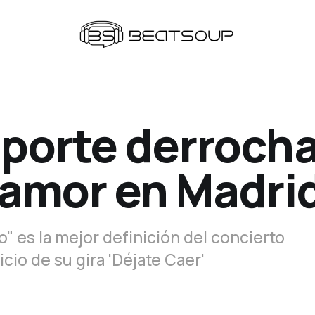
aporte derroch
 amor en Madri
o" es la mejor definición del concierto
icio de su gira 'Déjate Caer'