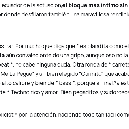
 ecuador de la actuación,
el bloque más íntimo sin
or donde desfilaron también una maravillosa
rendic
ostrar. Por mucho que diga que * es blandita como e
la
aún convaleciente de una gripe, aunque eso no la 
l beat *, no cabe ninguna duda. Otra ronda de * carre
 "Me La Pegué"
y un bien elegido
"Cariñito"
que acabó
lto calibre y bien de * bass *, porque al final,*
a es
 de * Techno rico y amor
. Bien pegaditos y sudoroso
licist *
por la atención, haciendo todo tan fácil com