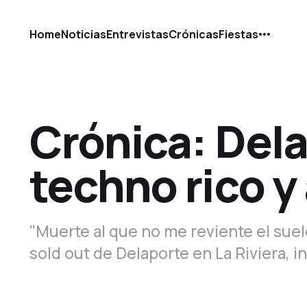
Home
Noticias
Entrevistas
Crónicas
Fiestas
Crónica: Del
techno rico y
"Muerte al que no me reviente el suel
sold out de Delaporte en La Riviera, in