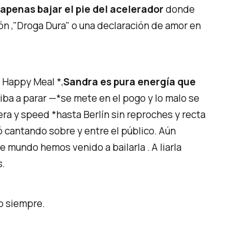
 apenas bajar el pie del acelerador
donde
ión
,
"Droga Dura"
o una declaración de amor en
l Happy Meal *,
Sandra es pura energía que
iba a parar —*se mete en el pogo y lo malo se
tera y speed *hasta Berlín sin reproches y recta
 cantando sobre y entre el público. Aún
te mundo hemos venido a
bailarla
. A liarla
s.
o siempre.