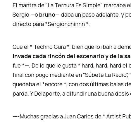
El mantra de
"La Ternura Es Simple"
marcaba el
Sergio —o
bruno
— daba un paso adelante, y p
directo para *Sergionchinnn *.
Que el * Techno Cura *, bien que lo iban a dem
invade cada rincón del escenario y de la sa
fue *—. De lo que le gusta * hard, hard, hard e
final con pogo mediante en
"Súbete La Radio",
quedaba el *encore *, con dos últimas balas de a
parda. Y Delaporte, a difundir una buena dosis
---
Muchas gracias a Juan Carlos de
* Artist Pub