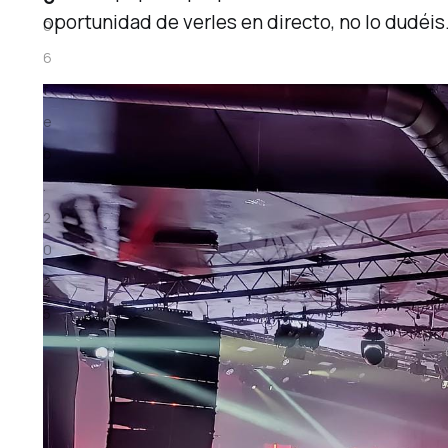
oportunidad de verles en directo, no lo dudéis
0
6
f
e
b
.
2
0
2
5