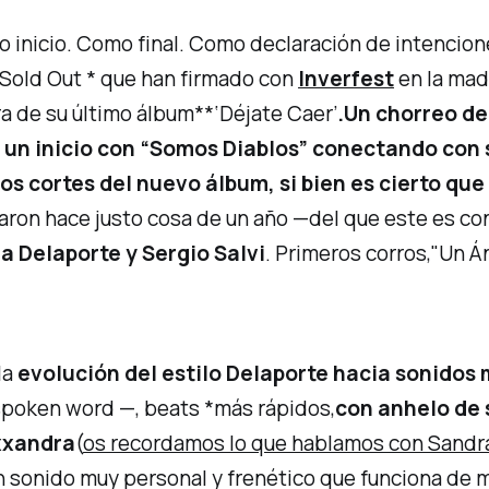
o inicio. Como final. Como declaración de intencion
Sold Out * que han firmado con
Inverfest
en la mad
ra de su último álbum
**‘Déjate Caer’
.
Un chorreo de
 un inicio con
“Somos Diablos”
conectando con s
s cortes del nuevo álbum, si bien es cierto que
zaron hace justo cosa de un año —del que este es c
a Delaporte y Sergio Salvi
. Primeros corros,
"Un Án
la
evolución del estilo Delaporte hacia sonido
*spoken word
—,
beats *más rápidos,
con anhelo de s
xxandra
(
os recordamos lo que hablamos con Sandra c
n sonido muy personal y frenético que funciona de m