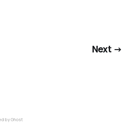
Next →
red by
Ghost