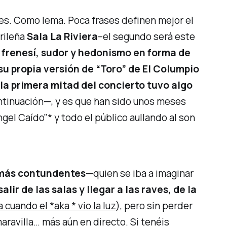
es. Como lema. Poca frases definen mejor el
rileña
Sala La Riviera
–el segundo será este
 frenesí, sudor y hedonismo en forma de
u propia versión de
“Toro”
de
El Columpio
 la primera mitad del concierto tuvo algo
ontinuación—, y es que han sido unos meses
gel Caído"* y todo el público aullando al son
s más contundentes
—quien se iba a imaginar
alir de las salas y llegar a las raves, de la
uando el *aka * vio la luz
), pero sin perder
aravilla… más aún en directo. Si tenéis