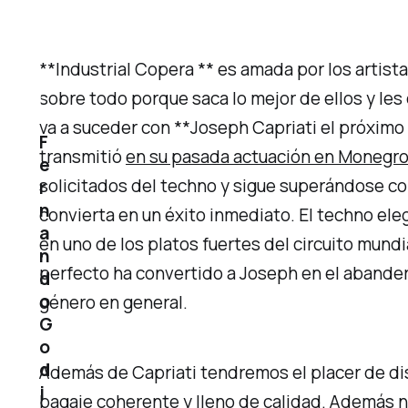
**Industrial Copera ** es amada por los artista
sobre todo porque saca lo mejor de ellos y les
va a suceder con **Joseph Capriati el próximo 
F
transmitió
en su pasada actuación en Monegr
e
solicitados del techno y sigue superándose co
r
n
convierta en un éxito inmediato. El techno ele
a
en uno de los platos fuertes del circuito mund
n
perfecto ha convertido a Joseph en el abander
d
o
género en general.
G
o
d
Además de Capriati tendremos el placer de dis
i
bagaje coherente y lleno de calidad. Además na