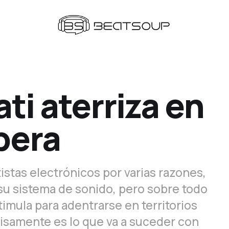
ti aterriza en
pera
istas electrónicos por varias razones,
 su sistema de sonido, pero sobre todo
timula para adentrarse en territorios
isamente es lo que va a suceder con