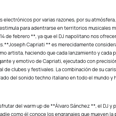
s electrónicos por varias razones, por su atmósfera,
 estimula para adentrarse en territorios musicales 
14 de febrero **, ya que el DJ napolitano nos ofrec
o
s.**Joseph Capriati ** es merecidamente consider
mo artista, haciendo que cada lanzamiento y cada p
gante y emotivo de Capriati, ejecutado con precisión
ial de clubes y festivales. La combinación de su car
ado del sonido techno italiano en todo el mundo y 
frutar del warm up de **Álvaro Sánchez **, el DJ y 
die como él conoce los engranajes que mueven la pis