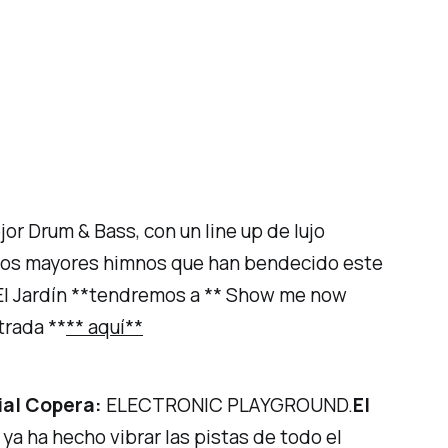
r Drum & Bass, con un line up de lujo
e los mayores himnos que han bendecido este
* El Jardín **tendremos a ** Show me now
trada **
** aquí**
ial Copera:
ELECTRONIC PLAYGROUND.
El
a ha hecho vibrar las pistas de todo el