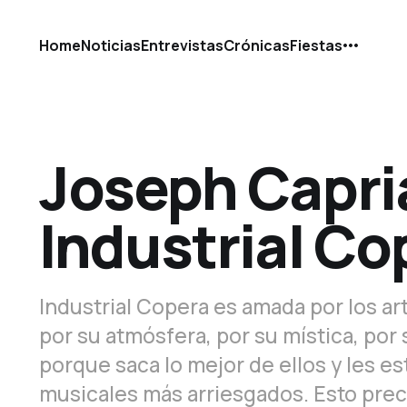
Home
Noticias
Entrevistas
Crónicas
Fiestas
Joseph Capria
Industrial Co
Industrial Copera es amada por los art
por su atmósfera, por su mística, por
porque saca lo mejor de ellos y les es
musicales más arriesgados. Esto prec