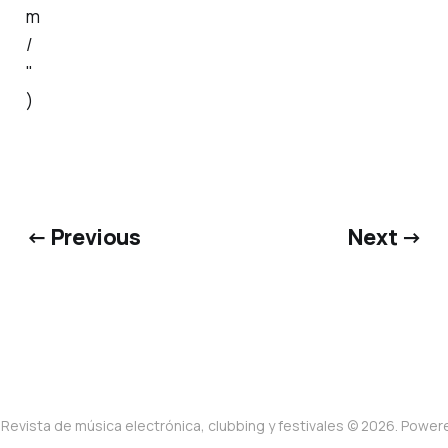
m
/
"
)
← Previous
Next →
Revista de música electrónica, clubbing y festivales © 2026. Powe