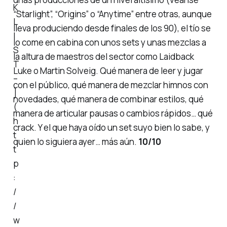
K
“Starlight”, “Origins” o “Anytime”
entre otras, aunque
L
lleva produciendo desde finales de los 90), el tío
se
I
lo come
en cabina con unos sets y unas mezclas a
S
la altura de maestros del sector como Laidback
T
Luke o Martin Solveig. Qué manera de leer y jugar
–
con el público, qué manera de mezclar himnos con
]
novedades, qué manera de combinar estilos, qué
(
manera de articular pausas o cambios rápidos… qué
h
crack. Y el que haya oído un set suyo bien lo sabe, y
t
quien lo siguiera ayer… más aún.
10/10
t
p
:
/
/
w