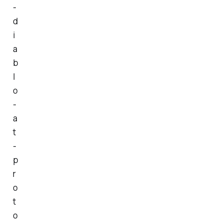
-
d
i
a
b
l
o
-
a
t
-
p
r
o
t
o