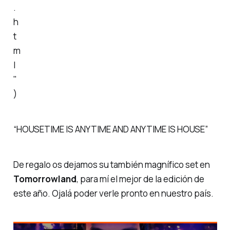
.
h
t
m
l
"
)
“HOUSETIME IS ANYTIME AND ANYTIME IS HOUSE”
De regalo os dejamos su también magnífico set en
Tomorrowland
, para mí el mejor de la edición de
este año. Ojalá poder verle pronto en nuestro país.