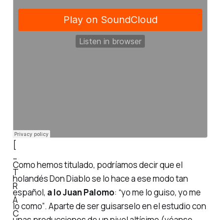
[
–
Como hemos titulado, podríamos decir que el
T
holandés Don Diablo se lo hace a ese modo tan
R
español,
a lo Juan Palomo
:
“yo me lo guiso, yo me
A
lo como”
. Aparte de ser
guisarselo
en el estudio con
C
unas producciones de un nivel altísimo (véanse